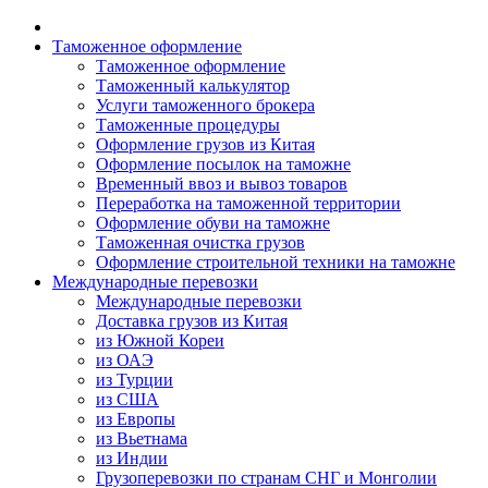
Таможенное оформление
Таможенное оформление
Таможенный калькулятор
Услуги таможенного брокера
Таможенные процедуры
Оформление грузов из Китая
Оформление посылок на таможне
Временный ввоз и вывоз товаров
Переработка на таможенной территории
Оформление обуви на таможне
Таможенная очистка грузов
Оформление строительной техники на таможне
Международные перевозки
Международные перевозки
Доставка грузов из Китая
из Южной Кореи
из ОАЭ
из Турции
из США
из Европы
из Вьетнама
из Индии
Грузоперевозки по странам СНГ и Монголии