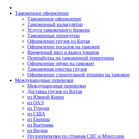
Таможенное оформление
Таможенное оформление
Таможенный калькулятор
Услуги таможенного брокера
Таможенные процедуры
Оформление грузов из Китая
Оформление посылок на таможне
Временный ввоз и вывоз товаров
Переработка на таможенной территории
Оформление обуви на таможне
Таможенная очистка грузов
Оформление строительной техники на таможне
Международные перевозки
Международные перевозки
Доставка грузов из Китая
из Южной Кореи
из ОАЭ
из Турции
из США
из Европы
из Вьетнама
из Индии
Грузоперевозки по странам СНГ и Монголии