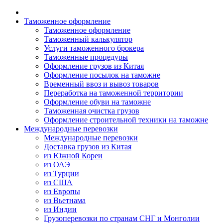
Таможенное оформление
Таможенное оформление
Таможенный калькулятор
Услуги таможенного брокера
Таможенные процедуры
Оформление грузов из Китая
Оформление посылок на таможне
Временный ввоз и вывоз товаров
Переработка на таможенной территории
Оформление обуви на таможне
Таможенная очистка грузов
Оформление строительной техники на таможне
Международные перевозки
Международные перевозки
Доставка грузов из Китая
из Южной Кореи
из ОАЭ
из Турции
из США
из Европы
из Вьетнама
из Индии
Грузоперевозки по странам СНГ и Монголии