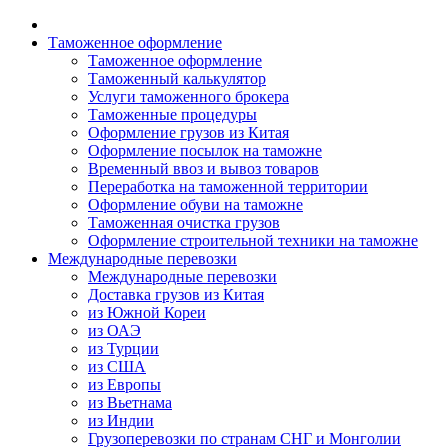
Таможенное оформление
Таможенное оформление
Таможенный калькулятор
Услуги таможенного брокера
Таможенные процедуры
Оформление грузов из Китая
Оформление посылок на таможне
Временный ввоз и вывоз товаров
Переработка на таможенной территории
Оформление обуви на таможне
Таможенная очистка грузов
Оформление строительной техники на таможне
Международные перевозки
Международные перевозки
Доставка грузов из Китая
из Южной Кореи
из ОАЭ
из Турции
из США
из Европы
из Вьетнама
из Индии
Грузоперевозки по странам СНГ и Монголии