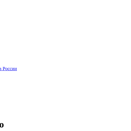
в России
ю