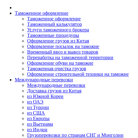
Таможенное оформление
Таможенное оформление
Таможенный калькулятор
Услуги таможенного брокера
Таможенные процедуры
Оформление грузов из Китая
Оформление посылок на таможне
Временный ввоз и вывоз товаров
Переработка на таможенной территории
Оформление обуви на таможне
Таможенная очистка грузов
Оформление строительной техники на таможне
Международные перевозки
Международные перевозки
Доставка грузов из Китая
из Южной Кореи
из ОАЭ
из Турции
из США
из Европы
из Вьетнама
из Индии
Грузоперевозки по странам СНГ и Монголии